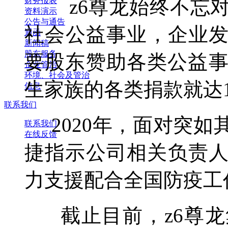
财务报表
z6尊龙始终不忘对
资料演示
公告与通告
社会公益事业，企业发
通函
新闻稿
股东服务
要股东赞助各类公益事
企业管治
环境、社会及管治
生家族的各类捐款就达
信息
联系我们
2020年，面对突如
联系我们
在线反馈
捷指示公司相关负责
力支援配合全国防疫工
截止目前，z6尊龙